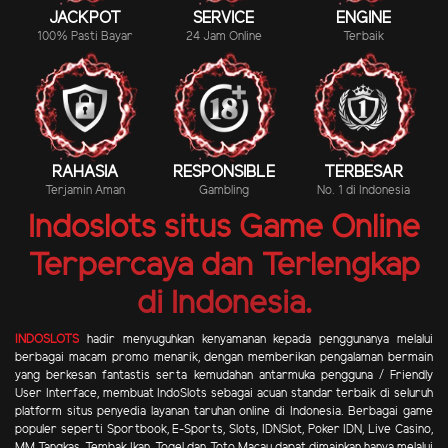
JACKPOT
SERVICE
ENGINE
100% Pasti Bayar
24 Jam Online
Terbaik
RAHASIA
RESPONSIBLE
TERBESAR
Terjamin Aman
Gambling
No. 1 di Indonesia
Indoslots situs Game Online
Terpercaya dan Terlengkap
di Indonesia.
INDOSLOTS
hadir menyuguhkan kenyamanan kepada penggunanya melalui
berbagai macam promo menarik, dengan memberikan pengalaman bermain
yang berkesan fantastis serta kemudahan antarmuka pengguna / Friendly
User Interface, membuat IndoSlots sebagai acuan standar terbaik di seluruh
platform situs penyedia layanan taruhan online di Indonesia. Berbagai game
populer seperti Sportbook, E-Sports, Slots, IDNSlot, Poker IDN, Live Casino,
MM Tangkas, Tembak Ikan, Togel dan Toto Macau dapat dimainkan hanya melalui