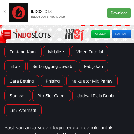
×
INDOSLOTS
Download
INDOSLOTS Mobile App
MASUK
DAFTAR
Tentang Kami
Mobile
Video Tutorial
Info
Bertanggung Jawab
Kebijakan
Cara Betting
Phising
Kalkulator Mix Parlay
Sponsor
Rtp Slot Gacor
Jadwal Piala Dunia
Link Alternatif
Pastikan anda sudah login terlebih dahulu untuk