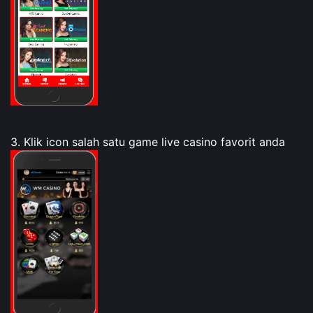
3. Klik icon salah satu game live casino favorit anda