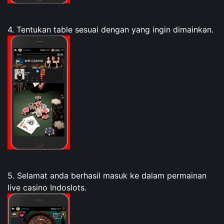
4. Tentukan table sesuai dengan yang ingin dimainkan.
5. Selamat anda berhasil masuk ke dalam permainan
live casino Indoslots.