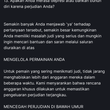
13. Apakah Anda merasa depresi atau bahkan bunuh
diri karena perjudian Anda?
Semakin banyak Anda menjawab 'ya' terhadap
pertanyaan tersebut, semakin besar kemungkinan
Anda memiliki masalah judi yang serius dan mungkin
ingin mencari bantuan dan saran melalui saluran
diuraikan di atas
MENGELOLA PERMAINAN ANDA
Untuk pemain yang sering menikmati judi, tidak jarang
menghabiskan lebih dari anggaran mereka dalam
beberapa waktu. Kami menyarankan bahwa rencana
anggaran khusus dilakukan untuk memastikan
pengeluaran perjudian terjangkau.
MENCEGAH PERJUDIAN DI BAWAH UMUR