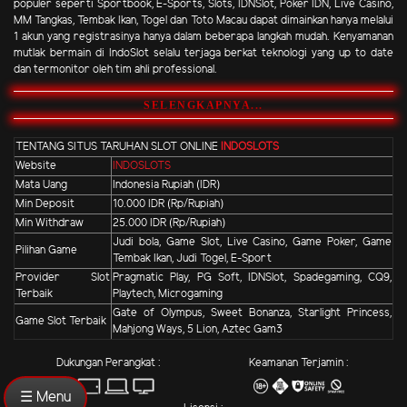
populer seperti Sportbook, E-Sports, Slots, IDNSlot, Poker IDN, Live Casino,
MM Tangkas, Tembak Ikan, Togel dan Toto Macau dapat dimainkan hanya melalui
1 akun yang registrasinya hanya dalam beberapa langkah mudah. Kenyamanan
mutlak bermain di IndoSlot selalu terjaga berkat teknologi yang up to date
dan termonitor oleh tim ahli professional.
SELENGKAPNYA...
TENTANG SITUS TARUHAN SLOT ONLINE
INDOSLOTS
Website
INDOSLOTS
Mata Uang
Indonesia Rupiah (IDR)
Min Deposit
10.000 IDR (Rp/Rupiah)
Min Withdraw
25.000 IDR (Rp/Rupiah)
Judi bola, Game Slot, Live Casino, Game Poker, Game
Pilihan Game
Tembak Ikan, Judi Togel, E-Sport
Provider Slot
Pragmatic Play, PG Soft, IDNSlot, Spadegaming, CQ9,
Terbaik
Playtech, Microgaming
Gate of Olympus, Sweet Bonanza, Starlight Princess,
Game Slot Terbaik
Mahjong Ways, 5 Lion, Aztec Gam3
Dukungan Perangkat :
Keamanan Terjamin :
☰ Menu