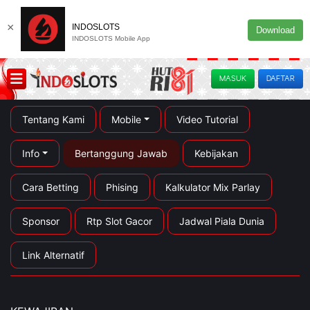
×
INDOSLOTS
Download
INDOSLOTS Mobile App
MASUK
DAFTAR
Tentang Kami
Mobile
Video Tutorial
Info
Bertanggung Jawab
Kebijakan
Cara Betting
Phising
Kalkulator Mix Parlay
Sponsor
Rtp Slot Gacor
Jadwal Piala Dunia
Link Alternatif